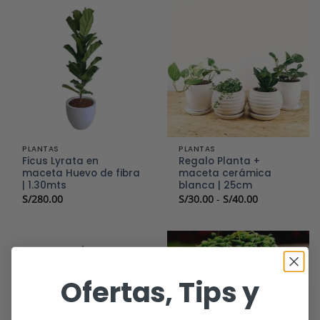
PLANTAS
PLANTAS
Ficus Lyrata en
Regalo Planta +
maceta Huevo de fibra
maceta cerámica
| 1.30mts
blanca | 25cm
Rango
S/
280.00
S/
30.00
-
S/
40.00
de
precios:
desde
S/30.00
hasta
S/40.00
-7%
Ofertas, Tips y