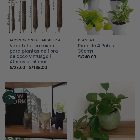
ACCESORIOS DE JARDINERÍA
PLANTAS
Vara tutor premium
Pack de 4 Potus |
para plantas de fibra
30cms.
de coco y musgo |
S/
240.00
40cms a 150cms
Rango
S/
25.00
-
S/
135.00
de
precios:
desde
S/25.00
hasta
S/135.00
-17%