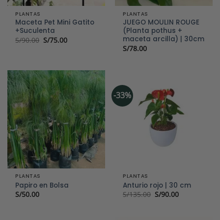
PLANTAS
PLANTAS
Maceta Pet Mini Gatito
JUEGO MOULIN ROUGE
+Suculenta
(Planta pothus +
maceta arcilla) | 30cm
El
El
S/
90.00
S/
75.00
precio
precio
S/
78.00
original
actual
era:
es:
S/90.00.
S/75.00.
-33%
PLANTAS
PLANTAS
Papiro en Bolsa
Anturio rojo | 30 cm
El
El
S/
50.00
S/
135.00
S/
90.00
precio
precio
original
actual
era:
es:
S/135.00.
S/90.00.