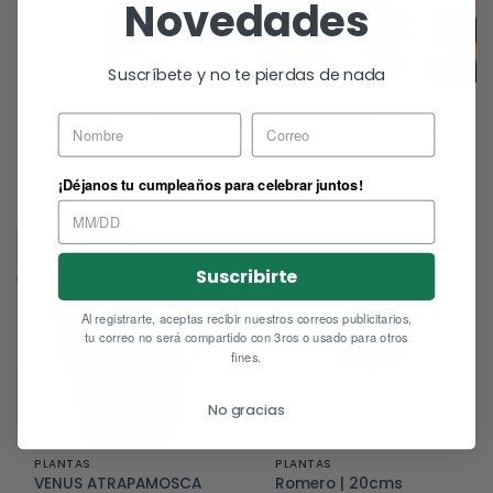
Novedades
Suscríbete y no te pierdas de nada
ORQUIDEAS
PLANTAS
Suculentas + Maceta
Orquídea 1 |30cm
Robert Plant Yoga | 25
S/
180.00
cm
El
El
S/
59.00
S/
55.00
¡Déjanos tu cumpleaños para celebrar juntos!
precio
precio
original
actual
era:
es:
S/59.00.
S/55.00.
Suscribirte
Al registrarte, aceptas recibir nuestros correos publicitarios,
tu correo no será compartido con 3ros o usado para otros
fines.
No gracias
PLANTAS
PLANTAS
VENUS ATRAPAMOSCA
Romero | 20cms