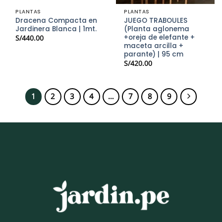
PLANTAS
PLANTAS
Dracena Compacta en
JUEGO TRABOULES
Jardinera Blanca | 1mt.
(Planta aglonema
+oreja de elefante +
S/
440.00
maceta arcilla +
parante) | 95 cm
S/
420.00
1
2
3
4
…
7
8
9