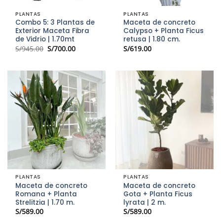
PLANTAS
PLANTAS
Combo 5: 3 Plantas de
Maceta de concreto
Exterior Maceta Fibra
Calypso + Planta Ficus
de Vidrio | 1.70mt
retusa | 1.80 cm.
El
El
S/
945.00
S/
700.00
S/
619.00
precio
precio
original
actual
era:
es:
S/945.00.
S/700.00.
PLANTAS
PLANTAS
Maceta de concreto
Maceta de concreto
Romana + Planta
Gota + Planta Ficus
Strelitzia | 1.70 m.
lyrata | 2 m.
S/
589.00
S/
589.00