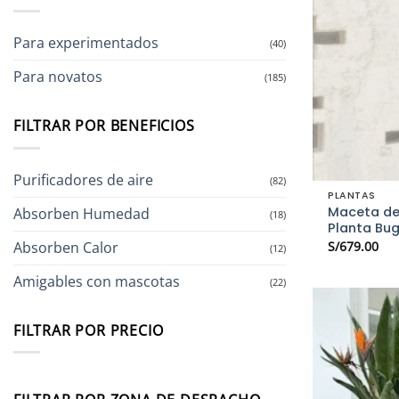
Para experimentados
(40)
Para novatos
(185)
FILTRAR POR BENEFICIOS
Purificadores de aire
(82)
PLANTAS
Maceta de
Absorben Humedad
(18)
Planta Bug
Absorben Calor
S/
679.00
(12)
Amigables con mascotas
(22)
FILTRAR POR PRECIO
Precio
Precio
mínimo
máximo