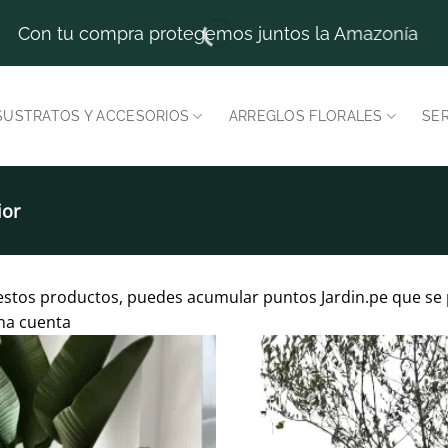
Con tu compra protegemos juntos la Amazonía
SUSTRATOS Y ACCESORIOS
ARREGLOS FLORALES
SER
ior
estos productos, puedes acumular puntos Jardin.pe que se 
una cuenta