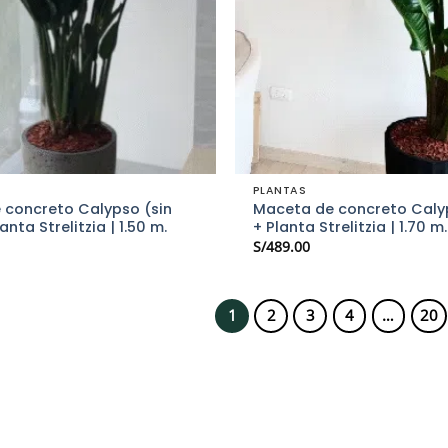
PLANTAS
 concreto Calypso (sin
Maceta de concreto Caly
anta Strelitzia | 1.50 m.
+ Planta Strelitzia | 1.70 m.
S/
489.00
1
2
3
4
…
20