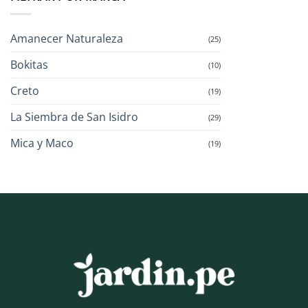
Amanecer Naturaleza
(25)
Bokitas
(10)
Creto
(19)
La Siembra de San Isidro
(29)
Mica y Maco
(19)