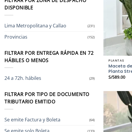
FILTRAR POR ZONA DE DESPACHO
DISPONIBLE
Lima Metropolitana y Callao
(231)
Provincias
(152)
FILTRAR POR ENTREGA RÁPIDA EN 72
HÁBILES O MENOS
PLANTAS
Maceta de
Planta Stre
S/
589.00
24 a 72h. hábiles
(29)
FILTRAR POR TIPO DE DOCUMENTO
TRIBUTARIO EMITIDO
Se emite Factura y Boleta
(64)
Se emite solo Boleta
(133)