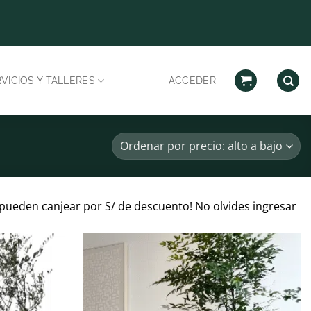
Despachos habilitad
VICIOS Y TALLERES
ACCEDER
pueden canjear por S/ de descuento! No olvides ingresar