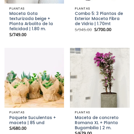
PLANTAS
PLANTAS
Maceta Gota
Combo 5: 3 Plantas de
texturizada beige +
Exterior Maceta Fibra
Planta Arbolito de la
de Vidrio | 1.70mt
felicidad | 1.80 m.
El
El
S/
945.00
S/
700.00
precio
precio
S/
749.00
original
actual
era:
es:
S/945.00.
S/700.00.
PLANTAS
PLANTAS
Paquete Suculentas +
Maceta de concreto
maceta | 85 und
Romana XL + Planta
Bugambilia | 2 m.
S/
680.00
S/
679.00