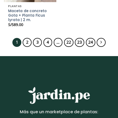
PLANTAS
Maceta de concreto
Gota + Planta Ficus
lyrata | 2 m.
S/
589.00
1
2
3
4
…
22
23
24
Más que un marketplace de plantas: