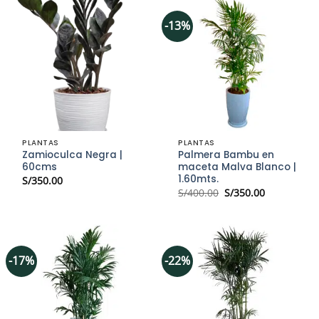
-13%
PLANTAS
PLANTAS
Zamioculca Negra |
Palmera Bambu en
60cms
maceta Malva Blanco |
1.60mts.
S/
350.00
El
El
S/
400.00
S/
350.00
precio
precio
original
actual
era:
es:
S/400.00.
S/350.00.
-17%
-22%