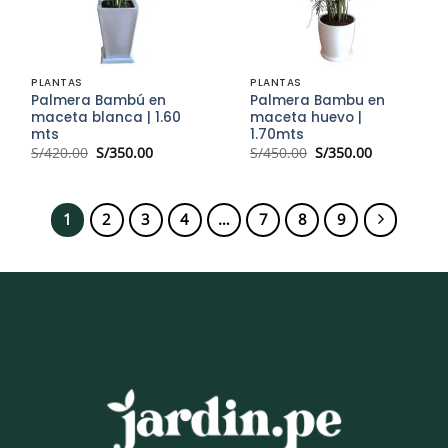
PLANTAS
PLANTAS
Palmera Bambú en
Palmera Bambu en
maceta blanca | 1.60
maceta huevo |
mts
1.70mts
El
El
El
El
S/
420.00
S/
350.00
S/
450.00
S/
350.00
precio
precio
precio
precio
original
actual
original
actual
era:
es:
era:
es:
S/420.00.
S/350.00.
S/450.00.
S/350.00.
1
2
3
4
…
7
8
9