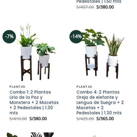
Pedestales | 1.50 mts
El
El
S/
457.00
S/
380.00
precio
precio
original
actual
era:
es:
S/457.00.
S/380.00.
-7%
-14%
PLANTAS
PLANTAS
Combo 1: 2 Plantas
Combo 4: 2 Plantas
Lirio de la Paz y
Oreja de elefante y
Monstera + 2 Macetas
Lengua de Suegra + 2
+ 2 Pedestales | 1.30
Macetas + 2
mts
Pedestales | 1.30 mts
El
El
El
El
S/
410.00
S/
380.00
S/
425.00
S/
365.00
precio
precio
precio
precio
original
actual
original
actual
era:
es:
era:
es:
S/410.00.
S/380.00.
S/425.00.
S/365.00.