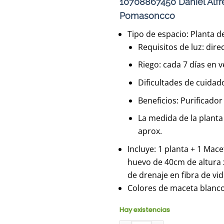
era:
10708867450 Daniel Alf
S/450.0
Pomasoncco
Tipo de espacio: Planta de
Requisitos de luz: dire
Riego: cada 7 días en v
Dificultades de cuidad
Beneficios: Purificador
La medida de la planta
aprox.
Incluye: 1 planta + 1 Mac
huevo de 40cm de altura 
de drenaje en fibra de vid
Colores de maceta blanc
Hay existencias