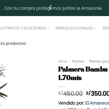
Con tu compra protegemos juntos la Amazonía
SUSTRATOS Y ACCESORIOS
ARREGLOS FLORALES
SER
ros productos!
Inicio
/
Plantas
/
Plantas para
Palmera Bambu e
1.70mts
El
450.00
350.0
S/
S/
precio
Vendido por:
El Amanece
original