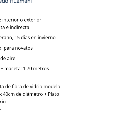
es:
redo Huamani
0.
S/350.00.
 interior o exterior
cta e indirecta
erano, 15 días en invierno
o: para novatos
 de aire
 + maceta: 1.70 metros
eta de fibra de vidrio modelo
x 40cm de diámetro + Plato
rio
o