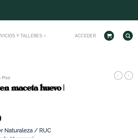
Despachos habilitad
VICIOS Y TALLERES
ACCEDER
 Piso
n maceta huevo |
El
0
precio
r Naturaleza / RUC
actual