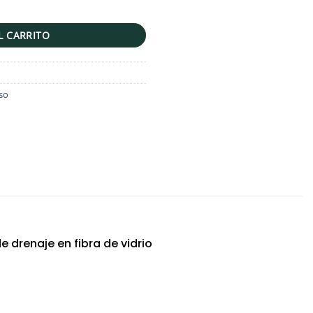
o | 1.70mts cantidad
L CARRITO
so
 drenaje en fibra de vidrio