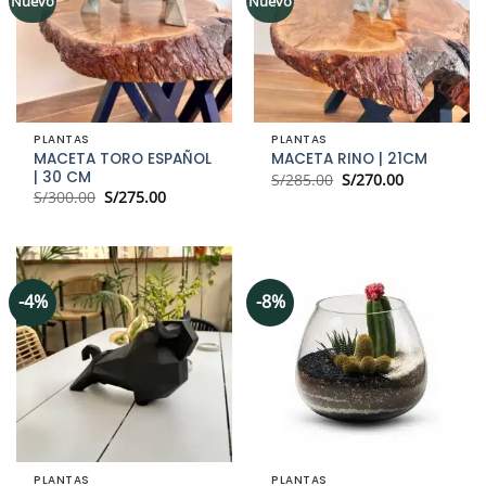
Nuevo
Nuevo
PLANTAS
PLANTAS
MACETA TORO ESPAÑOL
MACETA RINO | 21CM
| 30 CM
El
El
S/
285.00
S/
270.00
precio
precio
El
El
S/
300.00
S/
275.00
original
actual
precio
precio
era:
es:
original
actual
S/285.00.
S/270.00.
era:
es:
S/300.00.
S/275.00.
-4%
-8%
PLANTAS
PLANTAS