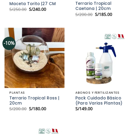
Terrario Tropical
Maceta Torito |27 CM
Caetana | 20cm
El
El
S/
250.00
S/
240.00
precio
precio
El
El
S/
200.00
S/
185.00
original
actual
precio
precio
era:
es:
original
actual
S/250.00.
S/240.00.
era:
es:
S/200.00.
S/185.00.
-10%
PLANTAS
ABONOS Y FERTILIZANTES
Terrario Tropical Ross |
Pack Cuidado Básico
20cm
(Para Varias Plantas)
El
El
S/
200.00
S/
180.00
S/
149.00
precio
precio
original
actual
era:
es:
S/200.00.
S/180.00.