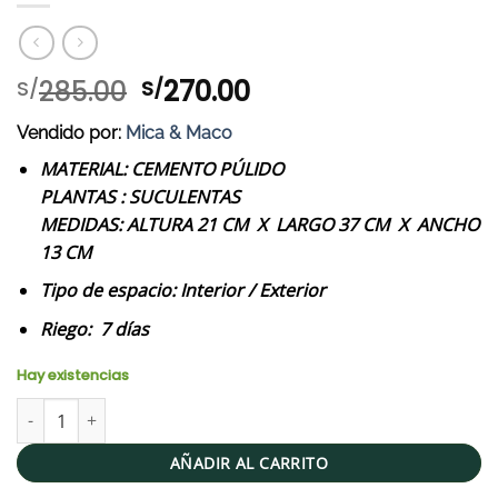
El
El
285.00
270.00
S/
S/
precio
precio
Vendido por:
Mica & Maco
original
actual
era:
es:
MATERIAL: CEMENTO PÚLIDO
S/285.00.
S/270.00.
PLANTAS : SUCULENTAS
MEDIDAS: ALTURA 21 CM X LARGO 37 CM X ANCHO
13 CM
Tipo de espacio: Interior / Exterior
Riego: 7 días
Hay existencias
MACETA RINO | 21CM cantidad
AÑADIR AL CARRITO