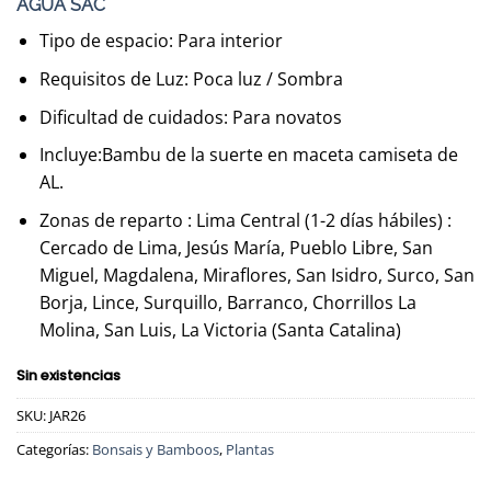
AGUA SAC
era:
es:
S/60.00.
S/55.00.
Tipo de espacio: Para interior
Requisitos de Luz: Poca luz / Sombra
Dificultad de cuidados: Para novatos
Incluye:Bambu de la suerte en maceta camiseta de
AL.
Zonas de reparto : Lima Central (1-2 días hábiles) :
Cercado de Lima, Jesús María, Pueblo Libre, San
Miguel, Magdalena, Miraflores, San Isidro, Surco, San
Borja, Lince, Surquillo, Barranco, Chorrillos La
Molina, San Luis, La Victoria (Santa Catalina)
Sin existencias
SKU:
JAR26
Categorías:
Bonsais y Bamboos
,
Plantas