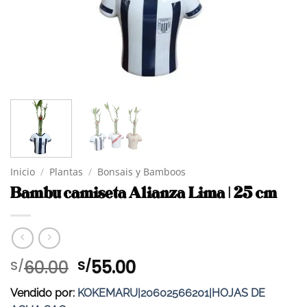
Inicio
/
Plantas
/
Bonsais y Bamboos
Bambu camiseta Alianza Lima | 25 cm
El
El
60.00
55.00
S/
S/
precio
precio
Vendido por:
KOKEMARU|20602566201|HOJAS DE
original
actual