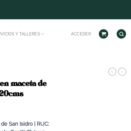
Despachos habilitad
VICIOS Y TALLERES
ACCEDER
 en maceta de
 120cms
de San Isidro | RUC: