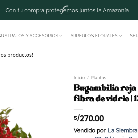
Con tu compra protegemos juntos la Amazonía
SUSTRATOS Y ACCESORIOS
ARREGLOS FLORALES
SER
ros productos!
Inicio
/
Plantas
Bugambilia roja
fibra de vidrio |
270.00
S/
Vendido por:
La Siembra 