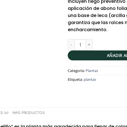
Incluyen riego preventivo
aplicación de abono folia
una base de leca (arcill
garantiza que las raíces
encharcamiento.
Bugambilia roja en maceta de f
AÑADIR A
Categoría:
Plantas
Etiqueta:
plantas
 (0)
MÁS PRODUCTOS
apelillo” es la planta más agradecida para llenar de colo