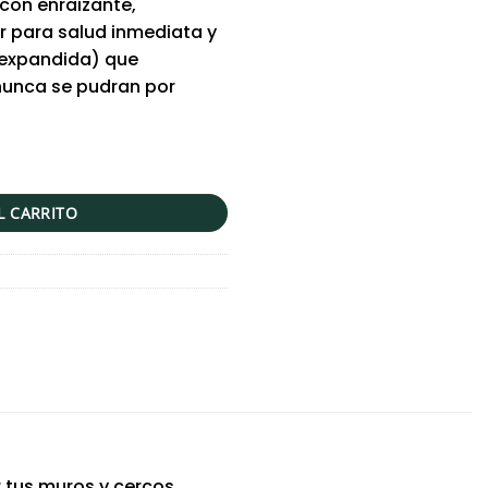
 con enraizante,
r para salud inmediata y
a expandida) que
 nunca se pudran por
ibra de vidrio | 120cms cantidad
L CARRITO
r tus muros y cercos.