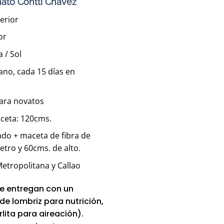
ato Contti Chávez
erior
or
a / Sol
ano, cada 15 días en
Para novatos
aceta: 120cms.
ado + maceta de fibra de
etro y 60cms. de alto.
etropolitana y Callao
e entregan con un
e lombriz para nutrición,
lita para aireación).