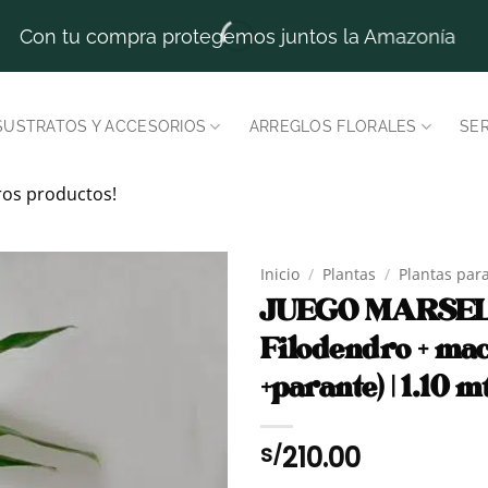
Con tu compra protegemos juntos la Amazonía
SUSTRATOS Y ACCESORIOS
ARREGLOS FLORALES
SER
ros productos!
Inicio
/
Plantas
/
Plantas para
JUEGO MARSELL
Filodendro + mac
+parante) | 1.10 m
210.00
S/