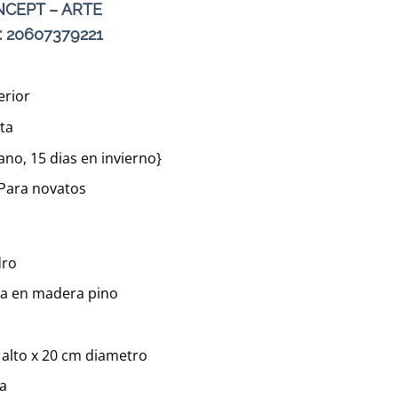
CEPT – ARTE
: 20607379221
erior
cta
ano, 15 dias en invierno}
 Para novatos
dro
la en madera pino
alto x 20 cm diametro
la