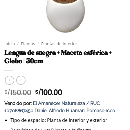
Inicio
/
Plantas
/
Plantas de Interior
Lengua de suegra + Maceta esférica +
Globo | 50cm
El
El
150.00
100.00
S/
S/
precio
precio
Vendido por:
El Amanecer Naturaleza / RUC
original
actual
10708867450 Daniel Alfredo Huamani Pomasoncco
era:
es:
S/150.00.
S/100.00.
Tipo de espacio: Planta de interior y exterior