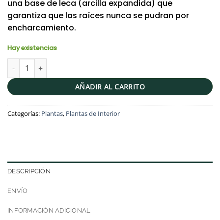
una base de leca (arcilla expandida) que
garantiza que las raíces nunca se pudran por
encharcamiento.
Hay existencias
Zamioculcas zamiifolia o Planta ZZ o Millonaria o planta del din
AÑADIR AL CARRITO
Categorías:
Plantas
,
Plantas de Interior
DESCRIPCIÓN
ENVÍO
INFORMACIÓN ADICIONAL