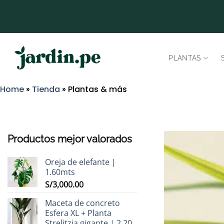
Saltar
al
contenido
PLANTAS
Home
»
Tienda
»
Plantas & más
Productos mejor valorados
Oreja de elefante |
1.60mts
S/
3,000.00
Maceta de concreto
Esfera XL + Planta
Strelitzia gigante | 2.20