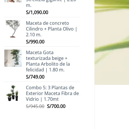
m.
S/
1,090.00
Maceta de concreto
Cilindro + Planta Olivo |
2.10 m.
S/
990.00
Maceta Gota
texturizada beige +
Planta Arbolito de la
felicidad | 1.80 m.
S/
749.00
Combo 5: 3 Plantas de
Exterior Maceta Fibra de
Vidrio | 1.70mt
El
El
S/
945.00
S/
700.00
precio
precio
original
actual
era:
es: