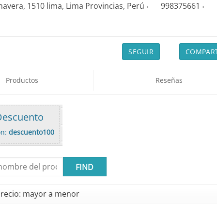
mavera, 1510
lima,
Lima Provincias,
Perú
998375661
SEGUIR
COMPAR
Productos
Reseñas
escuento
ón:
descuento100