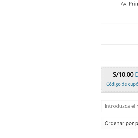
S/945.00.
S/700.00.
Av. Pri
S/
10.00
D
Código de cup