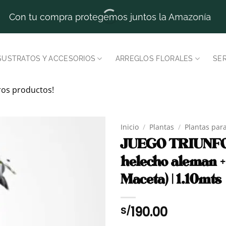
Con tu compra protegemos juntos la Amazonía
SUSTRATOS Y ACCESORIOS
ARREGLOS FLORALES
SER
ros productos!
Inicio
/
Plantas
/
Plantas para
JUEGO TRIUNFO 
helecho aleman +
Maceta) | 1.10mts
190.00
S/