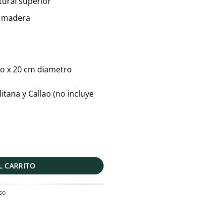
tural superior
n madera
to x 20 cm diametro
itana y Callao (no incluye
ho aleman + Parante + Maceta) | 1.10mts cantidad
L CARRITO
so