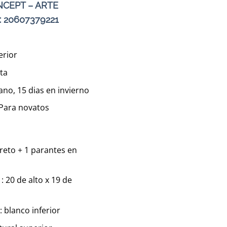
CEPT – ARTE
: 20607379221
erior
cta
ano, 15 dias en invierno
 Para novatos
reto + 1 parantes en
 20 de alto x 19 de
 blanco inferior