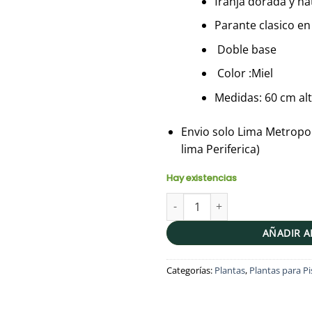
franja dorada y na
Parante clasico e
Doble base
Color :Miel
Medidas: 60 cm al
Envio solo Lima Metropol
lima Periferica)
Hay existencias
JUEGO TRIUNFO I (Planta helec
AÑADIR A
Categorías:
Plantas
,
Plantas para Pi