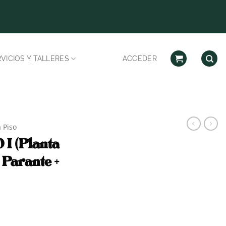
Despachos habilitad
VICIOS Y TALLERES
ACCEDER
 Piso
I (Planta
 Parante +