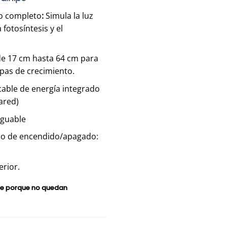
o completo
:
Simula la luz
fotosíntesis y el
de 17 cm hasta 64 cm para
apas de crecimiento.
cable de energía integrado
ared)
eguable
o de encendido/apagado:
erior.
ble porque no quedan