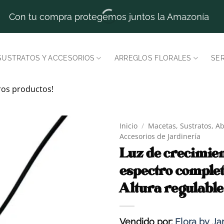
Con tu compra protegemos juntos la Amazonía
SUSTRATOS Y ACCESORIOS
ARREGLOS FLORALES
SER
ros productos!
Inicio
/
Macetas, Sustratos, A
Accesorios de Jardinería
Luz de crecimie
espectro completo
Altura regulable
Vendido por:
Flora by Ja