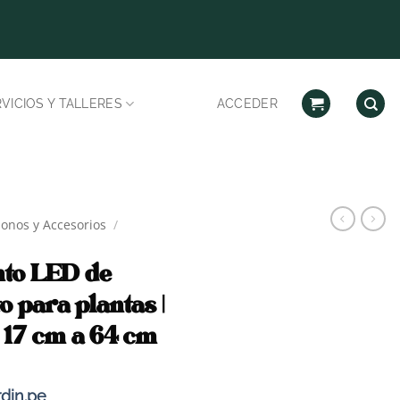
Despachos habilitad
VICIOS Y TALLERES
ACCEDER
bonos y Accesorios
/
nto LED de
 para plantas |
 17 cm a 64 cm
rdin.pe