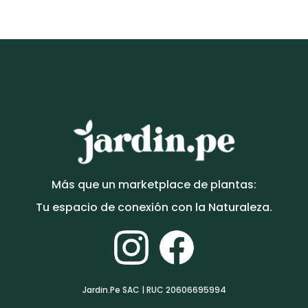
El
El
S/
110.00
S/
95.00
precio
precio
original
actual
era:
es:
S/110.00.
S/95.00.
Más que un marketplace de plantas:
Tu espacio de conexión con la Naturaleza.
Jardin.Pe SAC | RUC 20606695994