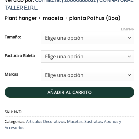
Vendido por:
Connatural | 20606886021 | CONNATURAL
TALLER E.I.R.L.
Plant hanger + maceta + planta Pothus (Boa)
LIMPIAR
Tamaño:
Factura o Boleta
Marcas
AÑADIR AL CARRITO
SKU:
N/D
Categorías:
Artículos Decorativos
,
Macetas, Sustratos, Abonos y
Accesorios