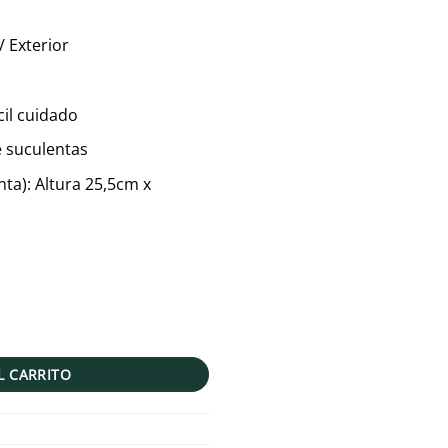
s:
/120.00.
/ Exterior
cil cuidado
e suculentas
nta): Altura 25,5cm x
5,5cm cantidad
L CARRITO