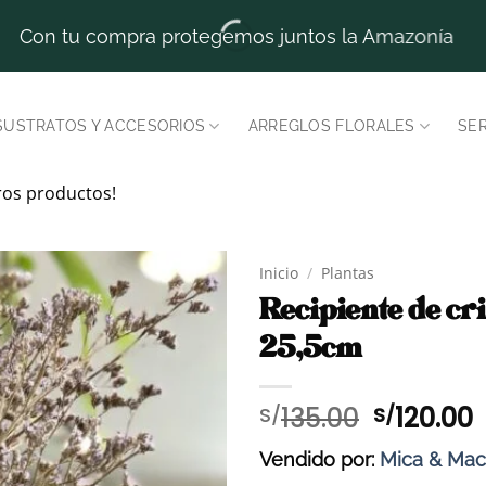
Con tu compra protegemos juntos la Amazonía
SUSTRATOS Y ACCESORIOS
ARREGLOS FLORALES
SER
ros productos!
Inicio
/
Plantas
Recipiente de cri
25,5cm
El
E
135.00
120.00
S/
S/
precio
p
Vendido por:
Mica & Ma
original