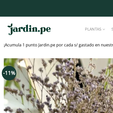
Saltar
al
contenido
PLANTAS
¡Acumula 1 punto Jardin.pe por cada s/ gastado en nuest
-11%