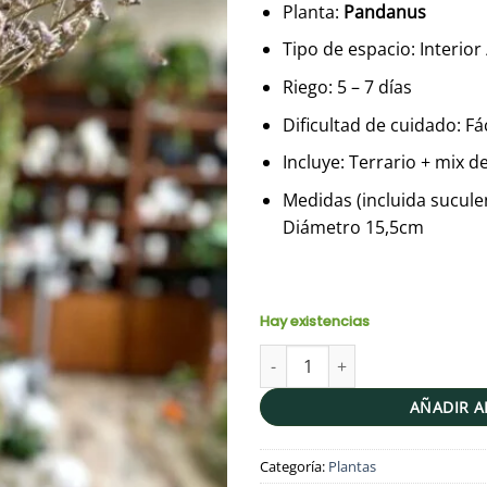
era:
e
Planta:
Pandanus
S/135.00.
S
Tipo de espacio: Interior 
Riego: 5 – 7 días
Dificultad de cuidado: Fá
Incluye: Terrario + mix d
Medidas (incluida sucule
Diámetro 15,5cm
Hay existencias
Recipiente de cristal Cami | 2
AÑADIR A
Categoría:
Plantas