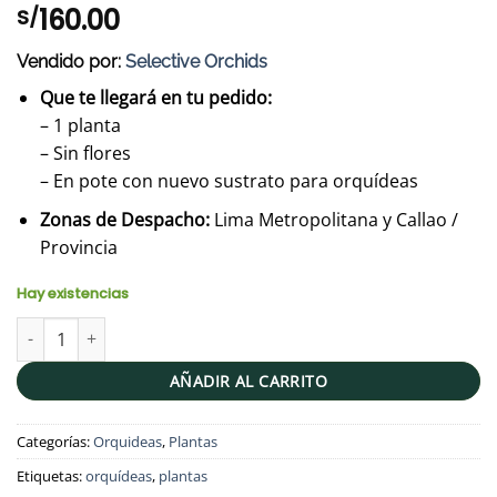
160.00
S/
Vendido por:
Selective Orchids
Que te llegará en tu pedido:
– 1 planta
– Sin flores
– En pote con nuevo sustrato para orquídeas
Zonas de Despacho:
Lima Metropolitana y Callao /
Provincia
Hay existencias
Rhyncholaeliocattleya Pastoral 'Innocence' cantidad
AÑADIR AL CARRITO
Categorías:
Orquideas
,
Plantas
Etiquetas:
orquídeas
,
plantas