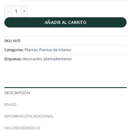
Suculentas porta maceta de tela | 8cm cantidad
AÑADIR AL CARRITO
SKU:
N/D
Categorías:
Plantas
,
Plantas de Interior
Etiquetas:
decoración
,
plantadeinterior
DESCRIPCIÓN
ENVÍO
INFORMACIÓN ADICIONAL
VALORACIONES (0)