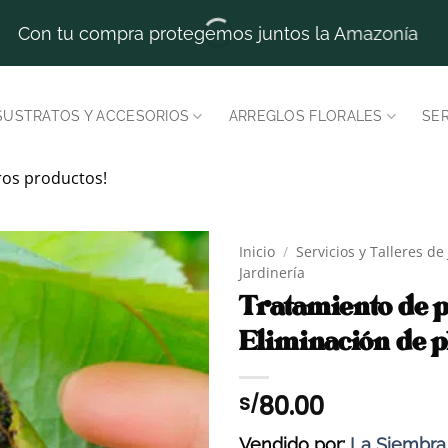
Con tu compra protegemos juntos la Amazonía
SUSTRATOS Y ACCESORIOS
ARREGLOS FLORALES
SER
ros productos!
Inicio
/
Servicios y Talleres de
Jardinería
Tratamiento de p
Eliminación de p
80.00
S/
Vendido por:
La Siembra 