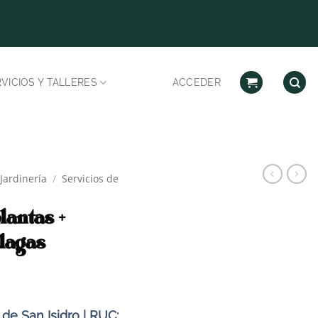
Despachos habilitad
VICIOS Y TALLERES
ACCEDER
 Jardinería
/
Servicios de
lantas +
lagas
de San Isidro | RUC: