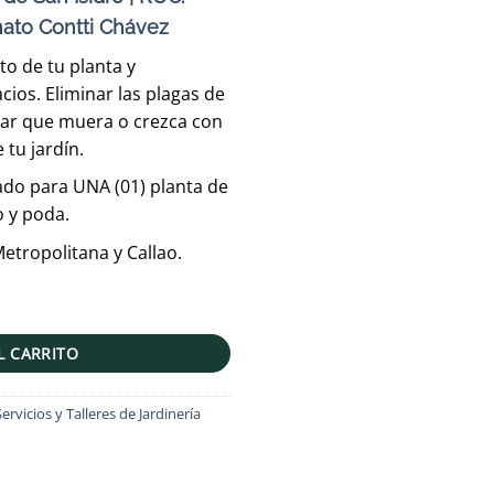
ato Contti Chávez
to de tu planta y
acios. Eliminar las plagas de
tar que muera o crezca con
 tu jardín.
ado para UNA (01) planta de
o y poda.
etropolitana y Callao.
nación de plagas cantidad
L CARRITO
Servicios y Talleres de Jardinería