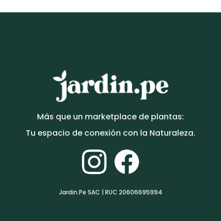
era:
es:
S/200.00.
S/180.00.
Más que un marketplace de plantas:
Tu espacio de conexión con la Naturaleza.
Jardin.Pe SAC | RUC 20606695994