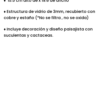
♦ 15.5 cm alto de x 19.6 de ancho
♦ Estructura de vidrio de 3mm, recubierto con
cobre y estaño (*No se filtra , no se oxida)
♦ Incluye decoración y diseño paisajista con
suculentas y cactaceas.
-12%