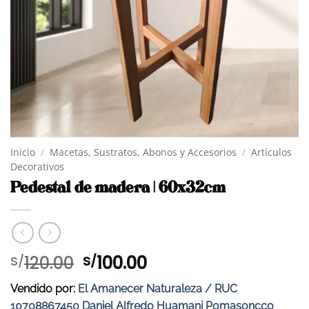
Inicio
/
Macetas, Sustratos, Abonos y Accesorios
/
Artículos
Decorativos
Pedestal de madera | 60x32cm
El
El
120.00
100.00
S/
S/
precio
precio
Vendido por:
El Amanecer Naturaleza / RUC
original
actual
10708867450 Daniel Alfredo Huamani Pomasoncco