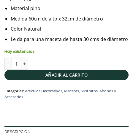
era:
es:
S/120.00.
S/100.00.
Material pino
Medida 60cm de alto x 32cm de diámetro
Color Natural
Le da para una maceta de hasta 30 cms de diámetro
Hay existencias
Pedestal de madera | 60x32cm cantidad
AÑADIR AL CARRITO
Categorías:
Artículos Decorativos
,
Macetas, Sustratos, Abonos y
Accesorios
DESCRIPCIÓN