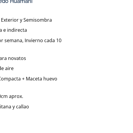
redo Huamani
r, Exterior y Semisombra
a e indirecta
or semana, Invierno cada 10
para novatos
de aire
 Compacta + Maceta huevo
80cm aprox.
tana y callao
evo de Arcilla | 80 cm. cantidad