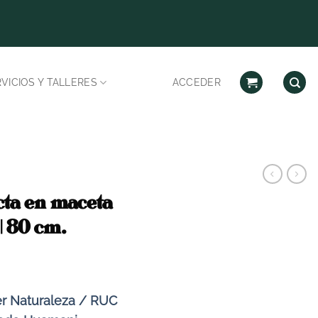
Despachos habilitad
VICIOS Y TALLERES
ACCEDER
ta en maceta
| 80 cm.
r Naturaleza / RUC