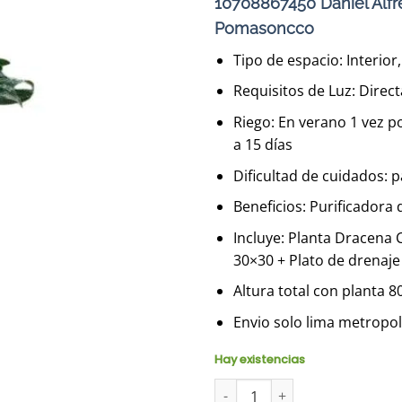
10708867450 Daniel Alf
Pomasoncco
Tipo de espacio: Interio
Requisitos de Luz: Direct
Riego: En verano 1 vez p
a 15 días
Dificultad de cuidados: 
Beneficios: Purificadora 
Incluye: Planta Dracena
30×30 + Plato de drenaje
Altura total con planta 
Envio solo lima metropoli
Hay existencias
Dracena Compacta en maceta Hu