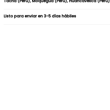
Tacna (Perú), Moquegua (Perú), Huancavelica (Perú),
Listo para enviar en 3-5 días hábiles
-5%
Nuevo