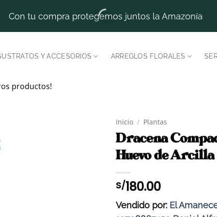
Con tu compra protegemos juntos la Amazonía
SUSTRATOS Y ACCESORIOS
ARREGLOS FLORALES
SER
ros productos!
Inicio
/
Plantas
Dracena Compac
Huevo de Arcilla 
180.00
S/
Vendido por:
El Amanece