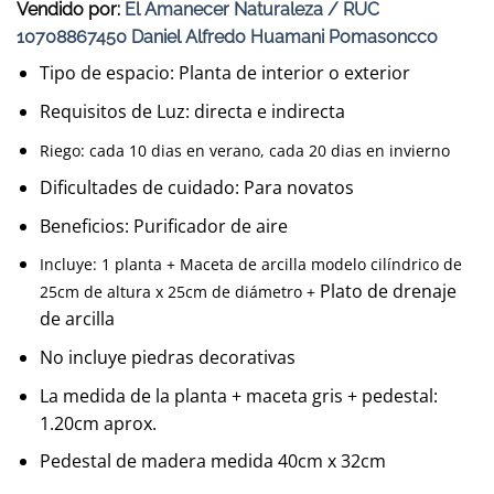
Vendido por:
El Amanecer Naturaleza / RUC
original
actual
10708867450 Daniel Alfredo Huamani Pomasoncco
era:
es:
S/195.00.
S/170.00.
Tipo de espacio: Planta de interior o exterior
Requisitos de Luz: directa e indirecta
Riego: cada 10 dias en verano, cada 20 dias en invierno
Dificultades de cuidado: Para novatos
Beneficios: Purificador de aire
Incluye: 1 planta + Maceta de arcilla modelo cilíndrico de
Plato de drenaje
25cm de altura x 25cm de diámetro +
de arcilla
No incluye piedras decorativas
La medida de la planta + maceta gris + pedestal:
1.20cm aprox.
Pedestal de madera medida 40cm x 32cm