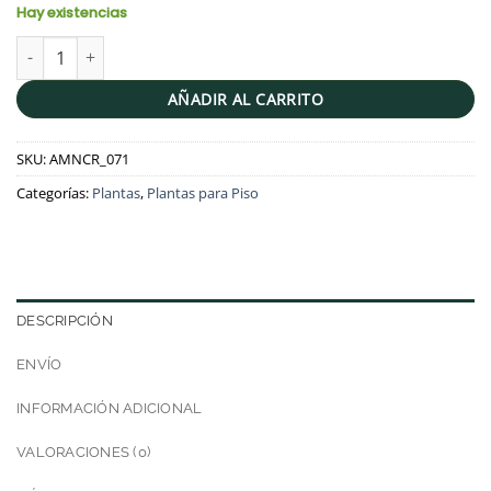
Hay existencias
Lengua de suegra / Sansevieria + Maceta gris | 1.2mts cantidad
AÑADIR AL CARRITO
SKU:
AMNCR_071
Categorías:
Plantas
,
Plantas para Piso
DESCRIPCIÓN
ENVÍO
INFORMACIÓN ADICIONAL
VALORACIONES (0)