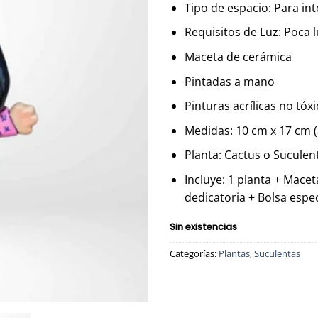
era:
es
Tipo de espacio: Para int
S/49.00.
S/
Requisitos de Luz: Poca 
Maceta de cerámica
Pintadas a mano
Pinturas acrílicas no tóx
Medidas: 10 cm x 17 cm (
Planta: Cactus o Suculen
Incluye: 1 planta + Macet
dedicatoria + Bolsa espec
Sin existencias
Categorías:
Plantas
,
Suculentas