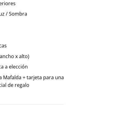
:
eriores
45.00.
luz / Sombra
icas
ancho x alto)
ta a elección
a Mafalda + tarjeta para una
ial de regalo