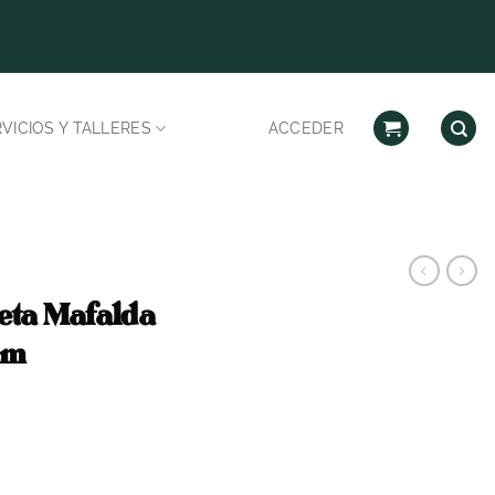
Despachos habilitad
VICIOS Y TALLERES
ACCEDER
eta Mafalda
 cm
recio
ctual