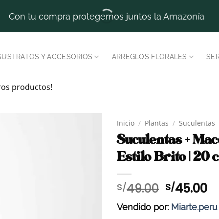
Con tu compra protegemos juntos la Amazonía
SUSTRATOS Y ACCESORIOS
ARREGLOS FLORALES
SER
ros productos!
Inicio
/
Plantas
/
Suculentas
Suculentas + Mac
Estilo Brito | 20
El
El
49.00
45.00
S/
S/
precio
p
Vendido por:
Miarte.peru
original
a